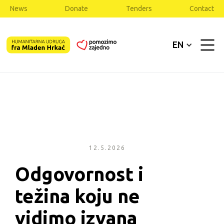
News
Donate
Tenders
Contact
EN
12.5.2026
Odgovornost i 
težina koju ne 
vidimo izvana