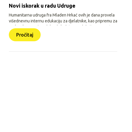
Novi iskorak u radu Udruge
Humanitarna udruga fra Mladen Hrkać ovih je dana provela
višednevnu internu edukaciju za djelatnike, kao pripremu za
prelazak na novi model rada koji će se odvijati uz pomoć
triju aplikacija: Pomozimo zajedno (javna), HUMH HUB i
Pročitaj
HUMH GO (obje interne).