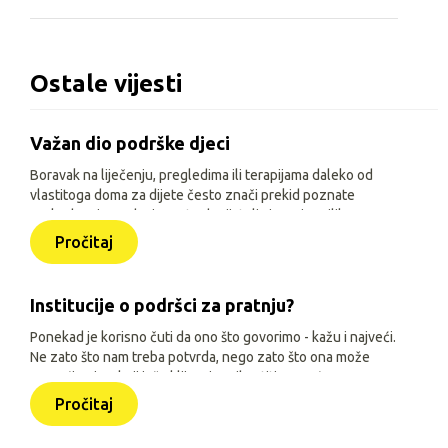
Ostale vijesti
Važan dio podrške djeci
Boravak na liječenju, pregledima ili terapijama daleko od
vlastitoga doma za dijete često znači prekid poznate
svakodnevice, odvojenost od prijatelja i manje prilika za
igru, učenje i druženje. Zato je, uz siguran smještaj i
Pročitaj
osnovne životne uvjete, važno djeci omogućiti sadržaje
prilagođene njihovoj dobi, interesima i mogućnostima.
Institucije o podršci za pratnju?
Ponekad je korisno čuti da ono što govorimo - kažu i najveći.
Ne zato što nam treba potvrda, nego zato što ona može
pomoći onima koji još oklijevaju prihvatiti pomoć.
Pročitaj