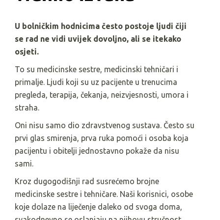
U bolničkim hodnicima često postoje ljudi čiji
se rad ne vidi uvijek dovoljno, ali se itekako
osjeti.
To su medicinske sestre, medicinski tehničari i
primalje. Ljudi koji su uz pacijente u trenucima
pregleda, terapija, čekanja, neizvjesnosti, umora i
straha.
Oni nisu samo dio zdravstvenog sustava. Često su
prvi glas smirenja, prva ruka pomoći i osoba koja
pacijentu i obitelji jednostavno pokaže da nisu
sami.
Kroz dugogodišnji rad susrećemo brojne
medicinske sestre i tehničare. Naši korisnici, osobe
koje dolaze na liječenje daleko od svoga doma,
svakodnevno se oslanjaju na njihovu stručnost,