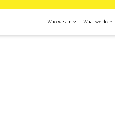
Who we are
What we do