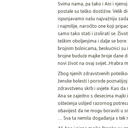
Svima nama, pa tako i Ani i njeno
postale su teško dostižne. Velik d
ispunjavamo našu najvažniju zad
i najmilije, naročito one koji pripa
samo tako stati i izolirati se. Živo
teškim oboljenjima i dalje se bore 
brojnim bolnicama, beskućnici su i
brojne buduće majke broje dane do
novi život na ovaj svijet...Hrabra 
Zbog njenih zdravstvenih poteškoć
ženske bolesti i porode poznatijo
zdravstvenu skrb i uvjete. Kao da 
Ana se zajedno s desecima majki i 
oštećenja uslijed razornog potresa
obavijest da ne mogu boraviti u sm
… Sva ta nemila događanja s tek