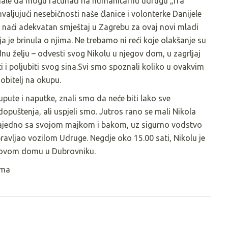
znale da mogu računati na humanitarnu udrugu „fra
valjujući nesebičnosti naše članice i volonterke Danijele
 naći adekvatan smještaj u Zagrebu za ovaj novi mladi
a je brinula o njima. Ne trebamo ni reći koje olakšanje su
ednu želju – odvesti svog Nikolu u njegov dom, u zagrljaj
liti i poljubiti svog sina.Svi smo spoznali koliko u ovakvim
obitelj na okupu.
pute i naputke, znali smo da neće biti lako sve
dopuštenja, ali uspjeli smo. Jutros rano se mali Nikola
Zajedno sa svojom majkom i bakom, uz sigurno vodstvo
pravljao vozilom Udruge. Negdje oko 15.00 sati, Nikolu je
jihovom domu u Dubrovniku.
oma