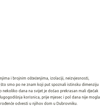
ima i brojnim oštećenjima, izolaciji, neizvjesnosti,
i što smo po ne znam koji put spoznali istinsku dimenziju
o nekoliko dana na svijet je došao prekrasan mali dječak
ugogodišnja korisnica, prije mjesec i pol dana nije mogla
orođenče odvesti u njihov dom u Dubrovniku.