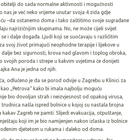
j obitelji do sada normalne aktivnosti i mogućnosti
io nas je već neko vrijeme unutar svoja 4 zida gdje
aću –da ostanemo doma i tako zaštitimo svoje sugrađane
daju najrizičnijim skupinama. No, ne može cijeli svijet
t se i dalje događa. Ljudi koji se suočavaju s različitim
za svoj život primajući neophodne terapije i lijekove u
 dalje bez sigurnosti, krova nad glavom i toplog obroka,
 svojih poroda i strepe u kakvim uvjetima će donijeti
majka Ana je jedna od njih.
a, odlučeno je da se porod odvije u Zagrebu u Klinici za
j kao „Petrova“ kako bi imala najbolju moguću
nije bio dovoljan strah i neizvjesnost od opakog virusa,
trudnica našla ispred bolnice u kojoj su nastala brojna
 kakav Zagreb ne pamti. Slijedi evakuacija, otpuštanje,
ještaju koji im je bio namijenjen nakon izlaska iz bolnice
 rođenim djetetom u rukama i daleko od doma.