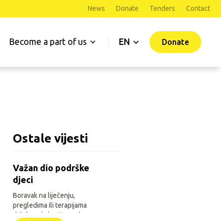
News
Donate
Tenders
Contact
Become a part of us
EN
Donate
Ostale vijesti
Važan dio podrške
djeci
Boravak na liječenju,
pregledima ili terapijama
daleko od vlastitoga doma za