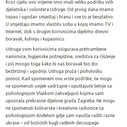
Kroz cijelo ovo vrijeme smo imali veliku podršku svih
djelatnika i volontera Udruge. Od prvog dana imamo
topao i ugodan smještaj i hranu i sve to je besplatno.
U smještaju imamo vlastitu sobu u kojoj imamo TV i
Internet, dok s drugim korisnicima dijelimo dnevni
boravak, kuhinju i kupaonicu.
Udruga svim korisnicima osigurava prehrambene
namirnice, higijenske potrepštine, sredstva za čišćenje
i još mnogo toga kako bi naš boravak bio što
bezbrižniji i ugodniji. Udruga pruža i psihološku
pomoć. Kad spomenem ovu vrste podrške, ne mogu
ne spomenuti uvijek sadržajne i opuštajuće šetnje sa
psihologinjom Vlatkom zahvaljujući kojima sam
upoznala prekrasne dijelove grada Zagreba. Ne mogu
ne spomenuti kulinarske i kreativne radionice sa
psihologinjom Anđelom gdje sam naučila raditi razne
ukrase – od božićnih kugli rađenih decoupage