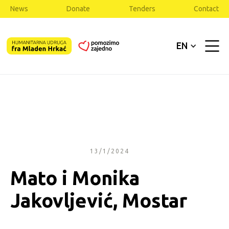
News
Donate
Tenders
Contact
EN
13/1/2024
Mato i Monika
Jakovljević, Mostar