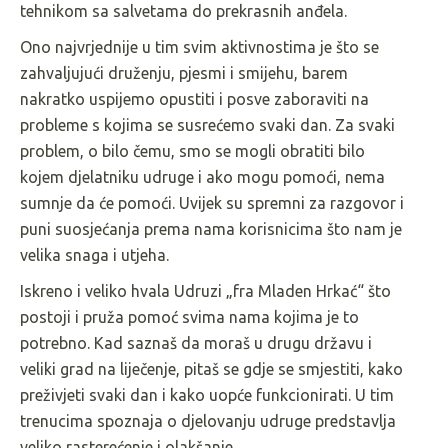
tehnikom sa salvetama do prekrasnih anđela.
Ono najvrjednije u tim svim aktivnostima je što se
zahvaljujući druženju, pjesmi i smijehu, barem
nakratko uspijemo opustiti i posve zaboraviti na
probleme s kojima se susrećemo svaki dan. Za svaki
problem, o bilo čemu, smo se mogli obratiti bilo
kojem djelatniku udruge i ako mogu pomoći, nema
sumnje da će pomoći. Uvijek su spremni za razgovor i
puni suosjećanja prema nama korisnicima što nam je
velika snaga i utjeha.
Iskreno i veliko hvala Udruzi „fra Mladen Hrkać“ što
postoji i pruža pomoć svima nama kojima je to
potrebno. Kad saznaš da moraš u drugu državu i
veliki grad na liječenje, pitaš se gdje se smjestiti, kako
preživjeti svaki dan i kako uopće funkcionirati. U tim
trenucima spoznaja o djelovanju udruge predstavlja
veliko rasterećenje i olakšanje.