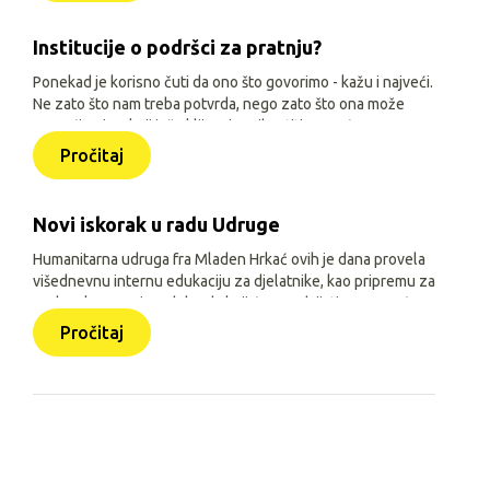
prilagođene njihovoj dobi, interesima i mogućnostima.
Institucije o podršci za pratnju?
Ponekad je korisno čuti da ono što govorimo - kažu i najveći.
Ne zato što nam treba potvrda, nego zato što ona može
pomoći onima koji još oklijevaju prihvatiti pomoć.
Pročitaj
Novi iskorak u radu Udruge
Humanitarna udruga fra Mladen Hrkać ovih je dana provela
višednevnu internu edukaciju za djelatnike, kao pripremu za
prelazak na novi model rada koji će se odvijati uz pomoć
triju aplikacija: Pomozimo zajedno (javna), HUMH HUB i
Pročitaj
HUMH GO (obje interne).