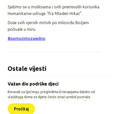
Sjetimo se u molitvama i svih preminulih korisnika
Humanitarne udruge “fra Mladen Hrkać”.
Duše
svih vjernih mrtvih po milosrđu Božjem
počivale u miru.
#pomozimozajedno
Ostale vijesti
Važan dio podrške djeci
Boravak na liječenju, pregledima ili terapijama daleko od
vlastitoga doma za dijete često znači prekid poznate
svakodnevice, odvojenost od prijatelja i manje prilika za
igru, učenje i druženje. Zato je, uz siguran smještaj i
Pročitaj
osnovne životne uvjete, važno djeci omogućiti sadržaje