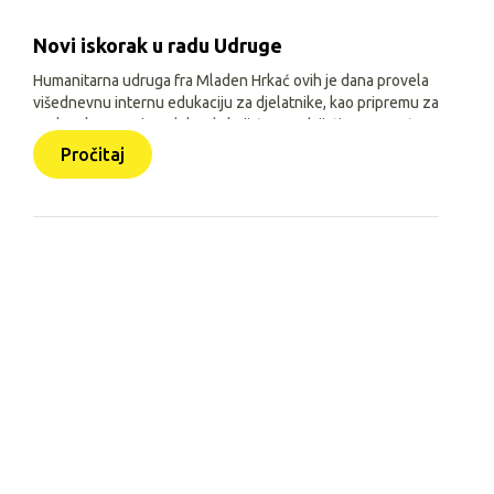
Novi iskorak u radu Udruge
Humanitarna udruga fra Mladen Hrkać ovih je dana provela
višednevnu internu edukaciju za djelatnike, kao pripremu za
prelazak na novi model rada koji će se odvijati uz pomoć
triju aplikacija: Pomozimo zajedno (javna), HUMH HUB i
Pročitaj
HUMH GO (obje interne).