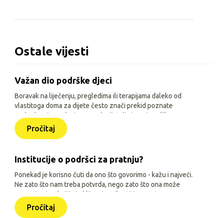
Ostale vijesti
Važan dio podrške djeci
Boravak na liječenju, pregledima ili terapijama daleko od
vlastitoga doma za dijete često znači prekid poznate
svakodnevice, odvojenost od prijatelja i manje prilika za
igru, učenje i druženje. Zato je, uz siguran smještaj i
Pročitaj
osnovne životne uvjete, važno djeci omogućiti sadržaje
prilagođene njihovoj dobi, interesima i mogućnostima.
Institucije o podršci za pratnju?
Ponekad je korisno čuti da ono što govorimo - kažu i najveći.
Ne zato što nam treba potvrda, nego zato što ona može
pomoći onima koji još oklijevaju prihvatiti pomoć.
Pročitaj