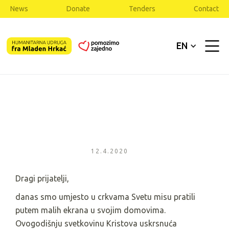
News
Donate
Tenders
Contact
EN
12.4.2020
Dragi prijatelji,
danas smo umjesto u crkvama Svetu misu pratili
putem malih ekrana u svojim domovima.
Ovogodišnju svetkovinu Kristova uskrsnuća