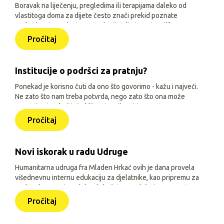
Boravak na liječenju, pregledima ili terapijama daleko od
vlastitoga doma za dijete često znači prekid poznate
svakodnevice, odvojenost od prijatelja i manje prilika za
igru, učenje i druženje. Zato je, uz siguran smještaj i
Pročitaj
osnovne životne uvjete, važno djeci omogućiti sadržaje
prilagođene njihovoj dobi, interesima i mogućnostima.
Institucije o podršci za pratnju?
Ponekad je korisno čuti da ono što govorimo - kažu i najveći.
Ne zato što nam treba potvrda, nego zato što ona može
pomoći onima koji još oklijevaju prihvatiti pomoć.
Pročitaj
Novi iskorak u radu Udruge
Humanitarna udruga fra Mladen Hrkać ovih je dana provela
višednevnu internu edukaciju za djelatnike, kao pripremu za
prelazak na novi model rada koji će se odvijati uz pomoć
triju aplikacija: Pomozimo zajedno (javna), HUMH HUB i
Pročitaj
HUMH GO (obje interne).