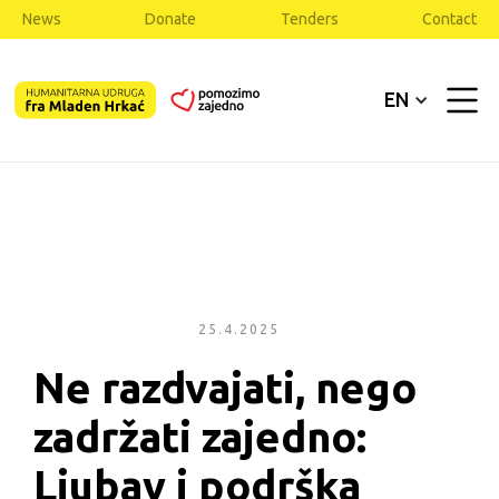
News
Donate
Tenders
Contact
EN
25.4.2025
Ne razdvajati, nego 
zadržati zajedno: 
Ljubav i podrška 