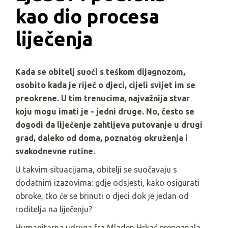
kao dio procesa 
liječenja
Kada se obitelj suoči s teškom dijagnozom,
osobito kada je riječ o djeci, cijeli svijet im se
preokrene. U tim trenucima, najvažnija stvar
koju mogu imati je - jedni druge. No, često se
dogodi da liječenje zahtijeva putovanje u drugi
grad, daleko od doma, poznatog okruženja i
svakodnevne rutine.
U takvim situacijama, obitelji se suočavaju s
dodatnim izazovima: gdje odsjesti, kako osigurati
obroke, tko će se brinuti o djeci dok je jedan od
roditelja na liječenju?
Humanitarna udruga fra Mladen Hrkać prepoznala