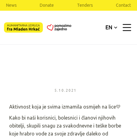
News
Donate
Tenders
Contact
EN
5.10.2021
Aktivnost koja je svima izmamila osmijeh na lice💛
Kako bi naši korisnici, bolesnici i članovi njihovih
obitelji, skupili snagu za svakodnevne i teške borbe
koje hrabro vode za svoje zdravlje daleko od