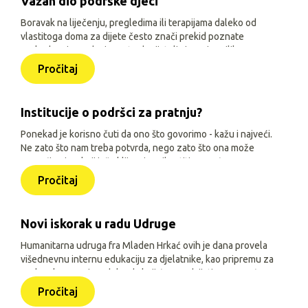
Važan dio podrške djeci
Boravak na liječenju, pregledima ili terapijama daleko od
vlastitoga doma za dijete često znači prekid poznate
svakodnevice, odvojenost od prijatelja i manje prilika za
igru, učenje i druženje. Zato je, uz siguran smještaj i
Pročitaj
osnovne životne uvjete, važno djeci omogućiti sadržaje
prilagođene njihovoj dobi, interesima i mogućnostima.
Institucije o podršci za pratnju?
Ponekad je korisno čuti da ono što govorimo - kažu i najveći.
Ne zato što nam treba potvrda, nego zato što ona može
pomoći onima koji još oklijevaju prihvatiti pomoć.
Pročitaj
Novi iskorak u radu Udruge
Humanitarna udruga fra Mladen Hrkać ovih je dana provela
višednevnu internu edukaciju za djelatnike, kao pripremu za
prelazak na novi model rada koji će se odvijati uz pomoć
triju aplikacija: Pomozimo zajedno (javna), HUMH HUB i
Pročitaj
HUMH GO (obje interne).