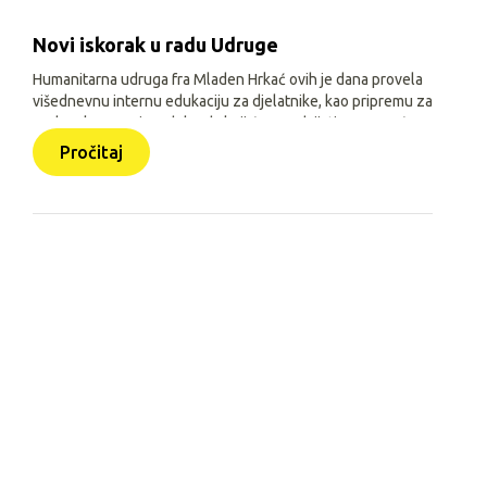
Novi iskorak u radu Udruge
Humanitarna udruga fra Mladen Hrkać ovih je dana provela
višednevnu internu edukaciju za djelatnike, kao pripremu za
prelazak na novi model rada koji će se odvijati uz pomoć
triju aplikacija: Pomozimo zajedno (javna), HUMH HUB i
Pročitaj
HUMH GO (obje interne).