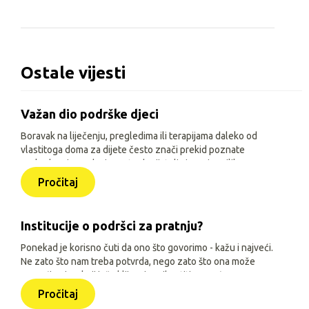
Ostale vijesti
Važan dio podrške djeci
Boravak na liječenju, pregledima ili terapijama daleko od
vlastitoga doma za dijete često znači prekid poznate
svakodnevice, odvojenost od prijatelja i manje prilika za
igru, učenje i druženje. Zato je, uz siguran smještaj i
Pročitaj
osnovne životne uvjete, važno djeci omogućiti sadržaje
prilagođene njihovoj dobi, interesima i mogućnostima.
Institucije o podršci za pratnju?
Ponekad je korisno čuti da ono što govorimo - kažu i najveći.
Ne zato što nam treba potvrda, nego zato što ona može
pomoći onima koji još oklijevaju prihvatiti pomoć.
Pročitaj