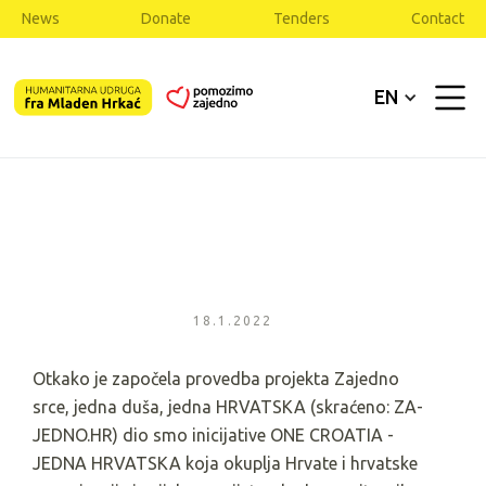
News
Donate
Tenders
Contact
EN
18.1.2022
Otkako je započela provedba projekta Zajedno
srce, jedna duša, jedna HRVATSKA (skraćeno: ZA-
JEDNO.HR) dio smo inicijative ONE CROATIA -
JEDNA HRVATSKA koja okuplja Hrvate i hrvatske