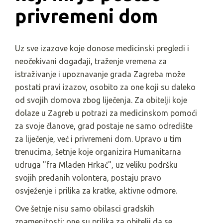
privremeni dom
Uz sve izazove koje donose medicinski pregledi i
neočekivani događaji, traženje vremena za
istraživanje i upoznavanje grada Zagreba može
postati pravi izazov, osobito za one koji su daleko
od svojih domova zbog liječenja. Za obitelji koje
dolaze u Zagreb u potrazi za medicinskom pomoći
za svoje članove, grad postaje ne samo odredište
za liječenje, već i privremeni dom. Upravo u tim
trenucima, šetnje koje organizira Humanitarna
udruga "fra Mladen Hrkać", uz veliku podršku
svojih predanih volontera, postaju pravo
osvježenje i prilika za kratke, aktivne odmore.
Ove šetnje nisu samo obilasci gradskih
znamenitosti; one su prilika za obitelji da se