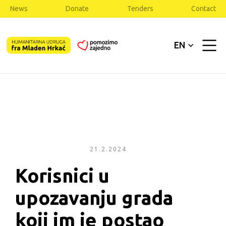
News
Donate
Tenders
Contact
EN
21.2.2024
Korisnici u 
upozavanju grada 
koji im je postao 