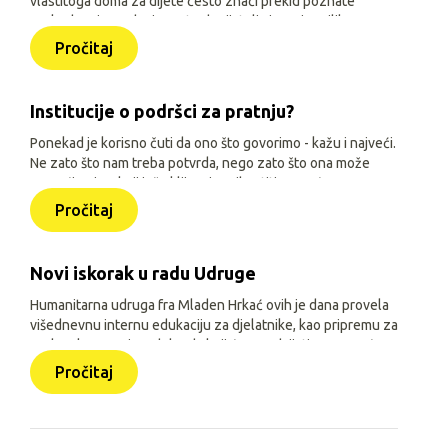
vlastitoga doma za dijete često znači prekid poznate
svakodnevice, odvojenost od prijatelja i manje prilika za
igru, učenje i druženje. Zato je, uz siguran smještaj i
Pročitaj
osnovne životne uvjete, važno djeci omogućiti sadržaje
prilagođene njihovoj dobi, interesima i mogućnostima.
Institucije o podršci za pratnju?
Ponekad je korisno čuti da ono što govorimo - kažu i najveći.
Ne zato što nam treba potvrda, nego zato što ona može
pomoći onima koji još oklijevaju prihvatiti pomoć.
Pročitaj
Novi iskorak u radu Udruge
Humanitarna udruga fra Mladen Hrkać ovih je dana provela
višednevnu internu edukaciju za djelatnike, kao pripremu za
prelazak na novi model rada koji će se odvijati uz pomoć
triju aplikacija: Pomozimo zajedno (javna), HUMH HUB i
Pročitaj
HUMH GO (obje interne).