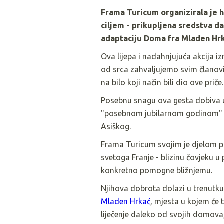
Frama Turicum organizirala je 
ciljem - prikupljena sredstva d
adaptaciju Doma fra Mladen Hr
Ova lijepa i nadahnjujuća akcija iz
od srca zahvaljujemo svim članovi
na bilo koji način bili dio ove priče.
Posebnu snagu ova gesta dobiva up
"posebnom jubilarnom godinom"
Asiškog.
Frama Turicum svojim je djelom p
svetoga Franje - blizinu čovjeku u 
konkretno pomogne bližnjemu.
Njihova dobrota dolazi u trenutk
Mladen Hrkać
, mjesta u kojem će t
liječenje daleko od svojih domova,