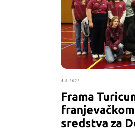
4.5.2026
Frama Turicum
franjevačkom 
sredstva za 