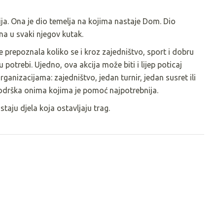
a. Ona je dio temelja na kojima nastaje Dom. Dio
na u svaki njegov kutak.
 prepoznala koliko se i kroz zajedništvo, sport i dobru
 potrebi. Ujedno, ova akcija može biti i lijep poticaj
nizacijama: zajedništvo, jedan turnir, jedan susret ili
podrška onima kojima je pomoć najpotrebnija.
taju djela koja ostavljaju trag.