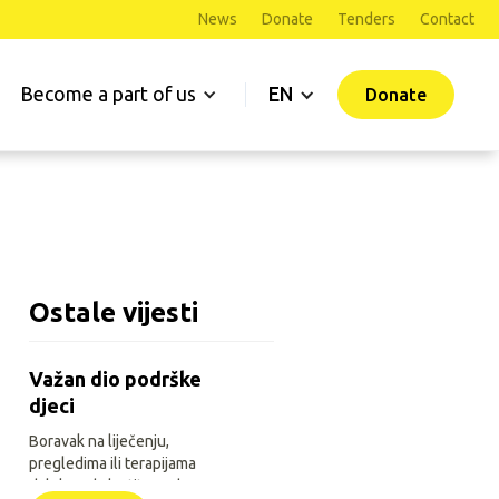
News
Donate
Tenders
Contact
Become a part of us
EN
Donate
Ostale vijesti
Važan dio podrške
djeci
Boravak na liječenju,
pregledima ili terapijama
daleko od vlastitoga doma za