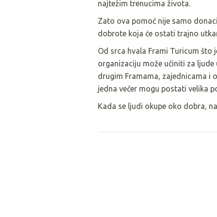
najtežim trenucima života.
Zato ova pomoć nije samo donacij
dobrote koja će ostati trajno utka
Od srca hvala Frami Turicum što je
organizaciju može učiniti za ljude u
drugim Framama, zajednicama i orga
jedna večer mogu postati velika 
Kada se ljudi okupe oko dobra, nas