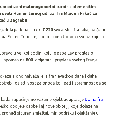
humanitarni malonogometni turnir s plemenitim
arovati Humanitarnoj udruzi fra Mladen Hrkać za
kać u Zagrebu.
njedrila je donaciju od
7.220
švicarskih franaka, na čemu
ma Frame Turicum, sudionicima turnira i svima koji su
ravo u velikoj godini koju je papa Lav proglasio
 u spomen na
800.
obljetnicu prijelaza svetog Franje
okazala ono najvažnije iz franjevačkog duha i duha
potrebi, osjetljivost za onoga koji pati i spremnost da se
u kada započinjemo važan projekt adaptacije
Doma fra
eško oboljele osobe i njihove obitelji, koje dolaze na
 pronaći siguran smještaj, mir, podršku i olakšanje u