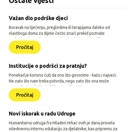
Ostale vijesti
Važan dio podrške djeci
Boravak na liječenju, pregledima ili terapijama daleko od
vlastitoga doma za dijete često znači prekid poznate
svakodnevice, odvojenost od prijatelja i manje prilika za
igru, učenje i druženje. Zato je, uz siguran smještaj i
Pročitaj
osnovne životne uvjete, važno djeci omogućiti sadržaje
prilagođene njihovoj dobi, interesima i mogućnostima.
Institucije o podršci za pratnju?
Ponekad je korisno čuti da ono što govorimo - kažu i najveći.
Ne zato što nam treba potvrda, nego zato što ona može
pomoći onima koji još oklijevaju prihvatiti pomoć.
Pročitaj
Novi iskorak u radu Udruge
Humanitarna udruga fra Mladen Hrkać ovih je dana provela
višednevnu internu edukaciju za djelatnike, kao pripremu za