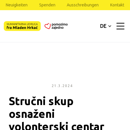
Neuigkeiten
Spenden
Ausschreibungen
Kontakt
DE
21.3.2024
Stručni skup 
osnaženi 
volonterski centar