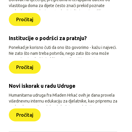
vlastitoga doma za dijete često znači prekid poznate
svakodnevice, odvojenost od prijatelja i manje prilika za
igru, učenje i druženje. Zato je, uz siguran smještaj i
Pročitaj
osnovne životne uvjete, važno djeci omogućiti sadržaje
prilagođene njihovoj dobi, interesima i mogućnostima.
Institucije o podršci za pratnju?
Ponekad je korisno čuti da ono što govorimo - kažu i najveći.
Ne zato što nam treba potvrda, nego zato što ona može
pomoći onima koji još oklijevaju prihvatiti pomoć.
Pročitaj
Novi iskorak u radu Udruge
Humanitarna udruga fra Mladen Hrkać ovih je dana provela
višednevnu internu edukaciju za djelatnike, kao pripremu za
prelazak na novi model rada koji će se odvijati uz pomoć
triju aplikacija: Pomozimo zajedno (javna), HUMH HUB i
Pročitaj
HUMH GO (obje interne).