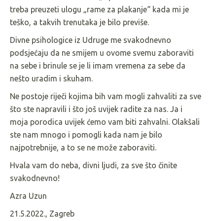
treba preuzeti ulogu „rame za plakanje“ kada mi je
teško, a takvih trenutaka je bilo previše.
Divne psihologice iz Udruge me svakodnevno
podsjećaju da ne smijem u ovome svemu zaboraviti
na sebe i brinule se je li imam vremena za sebe da
nešto uradim i skuham.
Ne postoje riječi kojima bih vam mogli zahvaliti za sve
što ste napravili i što još uvijek radite za nas. Ja i
moja porodica uvijek ćemo vam biti zahvalni. Olakšali
ste nam mnogo i pomogli kada nam je bilo
najpotrebnije, a to se ne može zaboraviti.
Hvala vam do neba, divni ljudi, za sve što činite
svakodnevno!
Azra Uzun
21.5.2022., Zagreb