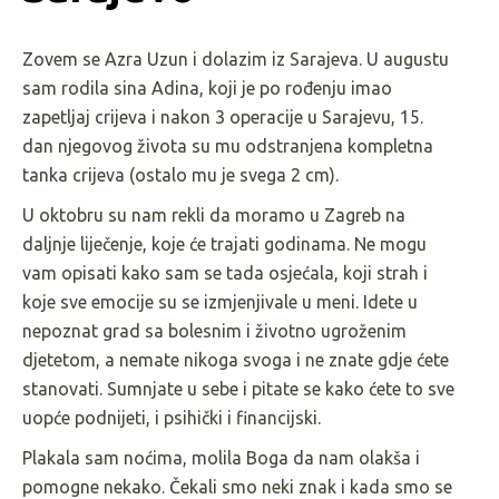
Zovem se Azra Uzun i dolazim iz Sarajeva. U augustu
sam rodila sina Adina, koji je po rođenju imao
zapetljaj crijeva i nakon 3 operacije u Sarajevu, 15.
dan njegovog života su mu odstranjena kompletna
tanka crijeva (ostalo mu je svega 2 cm).
U oktobru su nam rekli da moramo u Zagreb na
daljnje liječenje, koje će trajati godinama. Ne mogu
vam opisati kako sam se tada osjećala, koji strah i
koje sve emocije su se izmjenjivale u meni. Idete u
nepoznat grad sa bolesnim i životno ugroženim
djetetom, a nemate nikoga svoga i ne znate gdje ćete
stanovati. Sumnjate u sebe i pitate se kako ćete to sve
uopće podnijeti, i psihički i financijski.
Plakala sam noćima, molila Boga da nam olakša i
pomogne nekako. Čekali smo neki znak i kada smo se