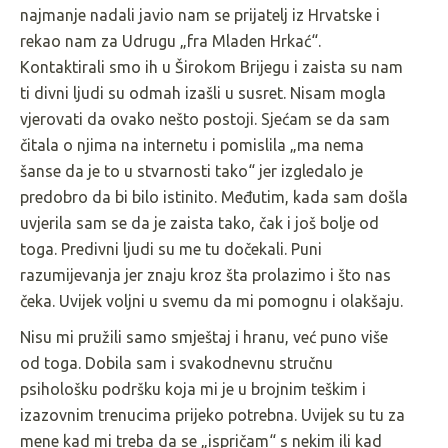
najmanje nadali javio nam se prijatelj iz Hrvatske i
rekao nam za Udrugu „fra Mladen Hrkać“.
Kontaktirali smo ih u Širokom Brijegu i zaista su nam
ti divni ljudi su odmah izašli u susret. Nisam mogla
vjerovati da ovako nešto postoji. Sjećam se da sam
čitala o njima na internetu i pomislila „ma nema
šanse da je to u stvarnosti tako“ jer izgledalo je
predobro da bi bilo istinito. Međutim, kada sam došla
uvjerila sam se da je zaista tako, čak i još bolje od
toga. Predivni ljudi su me tu dočekali. Puni
razumijevanja jer znaju kroz šta prolazimo i što nas
čeka. Uvijek voljni u svemu da mi pomognu i olakšaju.
Nisu mi pružili samo smještaj i hranu, već puno više
od toga. Dobila sam i svakodnevnu stručnu
psihološku podršku koja mi je u brojnim teškim i
izazovnim trenucima prijeko potrebna. Uvijek su tu za
mene kad mi treba da se „ispričam“ s nekim ili kad