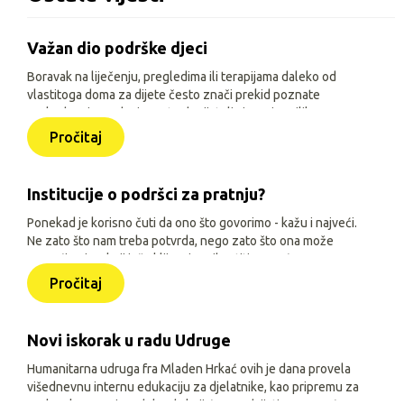
Važan dio podrške djeci
Boravak na liječenju, pregledima ili terapijama daleko od
vlastitoga doma za dijete često znači prekid poznate
svakodnevice, odvojenost od prijatelja i manje prilika za
igru, učenje i druženje. Zato je, uz siguran smještaj i
Pročitaj
osnovne životne uvjete, važno djeci omogućiti sadržaje
prilagođene njihovoj dobi, interesima i mogućnostima.
Institucije o podršci za pratnju?
Ponekad je korisno čuti da ono što govorimo - kažu i najveći.
Ne zato što nam treba potvrda, nego zato što ona može
pomoći onima koji još oklijevaju prihvatiti pomoć.
Pročitaj
Novi iskorak u radu Udruge
Humanitarna udruga fra Mladen Hrkać ovih je dana provela
višednevnu internu edukaciju za djelatnike, kao pripremu za