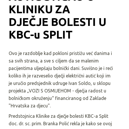
KLINIKU ZA 
DJEČJE BOLESTI U 
KBC-u SPLIT
Ovo je razdoblje kad pokloni pristižu već danima i
sa svih strana, a sve s ciljem da se malenim
pacijentima uljepšaju bolnički dani. Suvišno je i reći
koliko ih je razveselio dječji električni autić koji im
je uručio predsjednik udruge Ivan Soldo, u sklopu
projekta „VOZI S OSMIJEHOM - dječja radost u
bolničkom okruženju“ financiranog od Zaklade
"Hrvatska za djecu".
Predstojnica Klinike za dječje bolesti
KBC-a Split
doc. dr. sc. prim. Branka Polić rekla je kako se ovoj