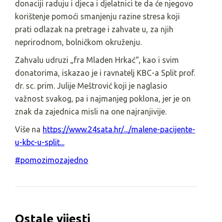
donaciji raduju i djeca i djelatnici te da će njegovo
korištenje pomoći smanjenju razine stresa koji
prati odlazak na pretrage i zahvate u, za njih
neprirodnom, bolničkom okruženju.
Zahvalu udruzi „fra Mladen Hrkać“, kao i svim
donatorima, iskazao je i ravnatelj KBC-a Split prof.
dr. sc. prim. Julije Meštrović koji je naglasio
važnost svakog, pa i najmanjeg poklona, jer je on
znak da zajednica misli na one najranjivije.
Više na
https://www.24sata.hr/.../malene-pacijente-
u-kbc-u-split...
#pomozimozajedno
Ostale vijesti