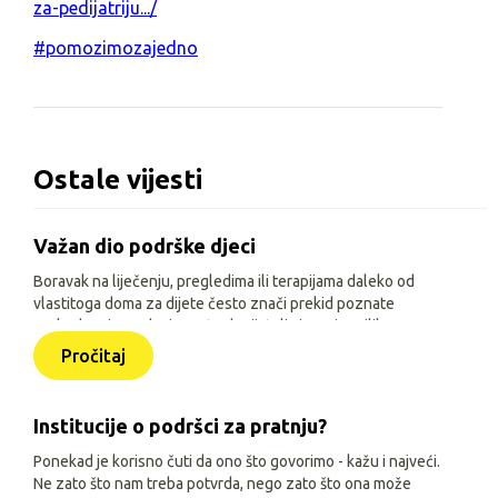
za-pedijatriju.../
#pomozimozajedno
Ostale vijesti
Važan dio podrške djeci
Boravak na liječenju, pregledima ili terapijama daleko od
vlastitoga doma za dijete često znači prekid poznate
svakodnevice, odvojenost od prijatelja i manje prilika za
igru, učenje i druženje. Zato je, uz siguran smještaj i
Pročitaj
osnovne životne uvjete, važno djeci omogućiti sadržaje
prilagođene njihovoj dobi, interesima i mogućnostima.
Institucije o podršci za pratnju?
Ponekad je korisno čuti da ono što govorimo - kažu i najveći.
Ne zato što nam treba potvrda, nego zato što ona može