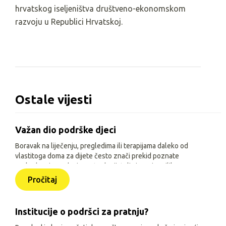
hrvatskog iseljeništva društveno-ekonomskom
razvoju u Republici Hrvatskoj.
Ostale vijesti
Važan dio podrške djeci
Boravak na liječenju, pregledima ili terapijama daleko od
vlastitoga doma za dijete često znači prekid poznate
svakodnevice, odvojenost od prijatelja i manje prilika za
igru, učenje i druženje. Zato je, uz siguran smještaj i
Pročitaj
osnovne životne uvjete, važno djeci omogućiti sadržaje
prilagođene njihovoj dobi, interesima i mogućnostima.
Institucije o podršci za pratnju?