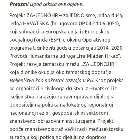
Preuzmi
ispod teksta ove objave.
Projekt ZA-JEDNO.HR – zaJEDNO srce, jedna duša,
jedna HRVATSKA (br. ugovora UP.04.2.1.06.0051),
koji sufinancira Europska unija iz Europskog
socijalnog fonda (ESF), u okviru Operativnog
programa Učinkoviti ljudski potencijali 2014.-2020.
Provodi Humanitarna udruga „fra Mladen Hrkać“.
Projekt razvija tematsku mrežu „ZA-JEDNO.HR“
koja dionike okuplja oko tematskog područja
Iseljeništvo kao pokretač razvoja u RH
. Kroz projekt
se organizacije civilnoga društva iz Hrvatske i iz
iseljeništva osnažuju za ravnopravan dijalog s
donositeljima politika na lokalnoj, regionalnoj i
nacionalnoj razini, gospodarskim sektorom i
znanstveno-obrazovnim institucijama. Projekt
potiče znanstvenoistraživački rad i međusektorsku
suradnju koji poticajno djeluju na doprinos