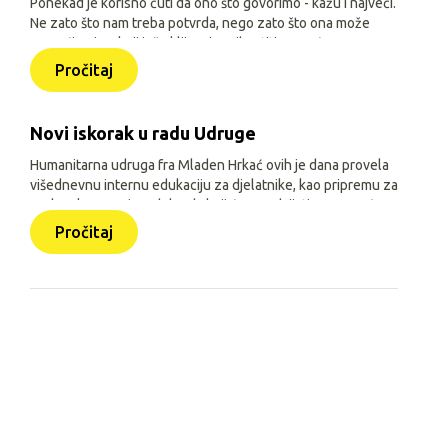
Ponekad je korisno čuti da ono što govorimo - kažu i najveći.
Ne zato što nam treba potvrda, nego zato što ona može
pomoći onima koji još oklijevaju prihvatiti pomoć.
Pročitaj
Novi iskorak u radu Udruge
Humanitarna udruga fra Mladen Hrkać ovih je dana provela
višednevnu internu edukaciju za djelatnike, kao pripremu za
prelazak na novi model rada koji će se odvijati uz pomoć
triju aplikacija: Pomozimo zajedno (javna), HUMH HUB i
Pročitaj
HUMH GO (obje interne).