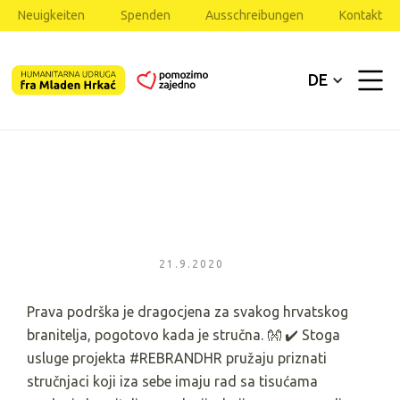
Neuigkeiten
Spenden
Ausschreibungen
Kontakt
DE
21.9.2020
Prava podrška je dragocjena za svakog hrvatskog
branitelja, pogotovo kada je stručna. 👐 ✔️ Stoga
usluge projekta #REBRANDHR pružaju priznati
stručnjaci koji iza sebe imaju rad sa tisućama