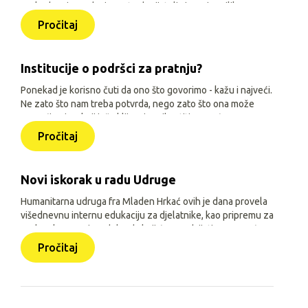
svakodnevice, odvojenost od prijatelja i manje prilika za
igru, učenje i druženje. Zato je, uz siguran smještaj i
Pročitaj
osnovne životne uvjete, važno djeci omogućiti sadržaje
prilagođene njihovoj dobi, interesima i mogućnostima.
Institucije o podršci za pratnju?
Ponekad je korisno čuti da ono što govorimo - kažu i najveći.
Ne zato što nam treba potvrda, nego zato što ona može
pomoći onima koji još oklijevaju prihvatiti pomoć.
Pročitaj
Novi iskorak u radu Udruge
Humanitarna udruga fra Mladen Hrkać ovih je dana provela
višednevnu internu edukaciju za djelatnike, kao pripremu za
prelazak na novi model rada koji će se odvijati uz pomoć
triju aplikacija: Pomozimo zajedno (javna), HUMH HUB i
Pročitaj
HUMH GO (obje interne).