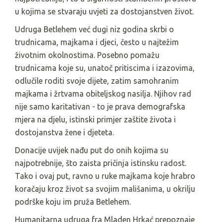
u kojima se stvaraju uvjeti za dostojanstven život.
Udruga Betlehem već dugi niz godina skrbi o
trudnicama, majkama i djeci, često u najtežim
životnim okolnostima. Posebno pomažu
trudnicama koje su, unatoč pritiscima i izazovima,
odlučile roditi svoje dijete, zatim samohranim
majkama i žrtvama obiteljskog nasilja. Njihov rad
nije samo karitativan - to je prava demografska
mjera na djelu, istinski primjer zaštite života i
dostojanstva žene i djeteta.
Donacije uvijek nađu put do onih kojima su
najpotrebnije, što zaista pričinja istinsku radost.
Tako i ovaj put, ravno u ruke majkama koje hrabro
koračaju kroz život sa svojim mališanima, u okrilju
podrške koju im pruža Betlehem.
Humanitarna udruga fra Mladen Hrkać prepoznaje