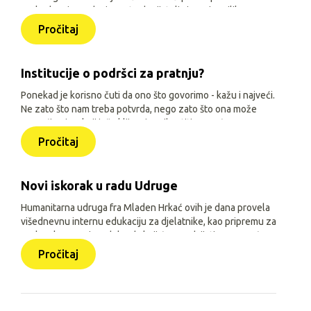
svakodnevice, odvojenost od prijatelja i manje prilika za
igru, učenje i druženje. Zato je, uz siguran smještaj i
Pročitaj
osnovne životne uvjete, važno djeci omogućiti sadržaje
prilagođene njihovoj dobi, interesima i mogućnostima.
Institucije o podršci za pratnju?
Ponekad je korisno čuti da ono što govorimo - kažu i najveći.
Ne zato što nam treba potvrda, nego zato što ona može
pomoći onima koji još oklijevaju prihvatiti pomoć.
Pročitaj
Novi iskorak u radu Udruge
Humanitarna udruga fra Mladen Hrkać ovih je dana provela
višednevnu internu edukaciju za djelatnike, kao pripremu za
prelazak na novi model rada koji će se odvijati uz pomoć
triju aplikacija: Pomozimo zajedno (javna), HUMH HUB i
Pročitaj
HUMH GO (obje interne).