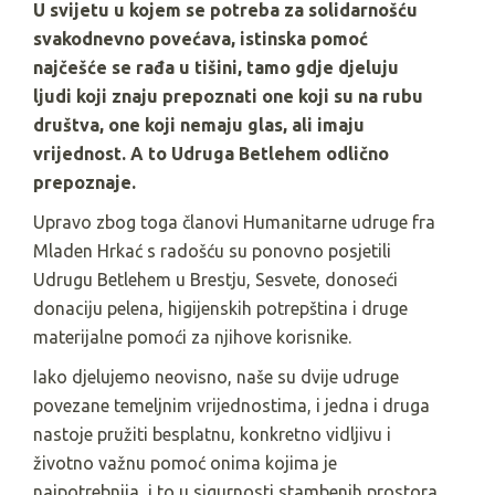
U svijetu u kojem se potreba za solidarnošću
svakodnevno povećava, istinska pomoć
najčešće se rađa u tišini, tamo gdje djeluju
ljudi koji znaju prepoznati one koji su na rubu
društva, one koji nemaju glas, ali imaju
vrijednost. A to Udruga Betlehem odlično
prepoznaje.
Upravo zbog toga članovi Humanitarne udruge fra
Mladen Hrkać s radošću su ponovno posjetili
Udrugu Betlehem u Brestju, Sesvete, donoseći
donaciju pelena, higijenskih potrepština i druge
materijalne pomoći za njihove korisnike.
Iako djelujemo neovisno, naše su dvije udruge
povezane temeljnim vrijednostima, i jedna i druga
nastoje pružiti besplatnu, konkretno vidljivu i
životno važnu pomoć onima kojima je
najpotrebnija, i to u sigurnosti stambenih prostora