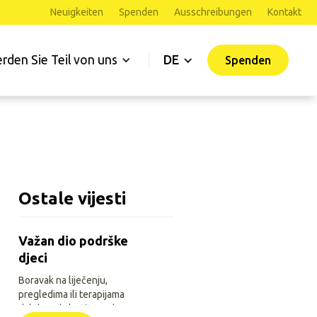
Neuigkeiten
Spenden
Ausschreibungen
Kontakt
rden Sie Teil von uns
DE
Spenden
Ostale vijesti
Važan dio podrške
djeci
Boravak na liječenju,
pregledima ili terapijama
daleko od vlastitoga doma za