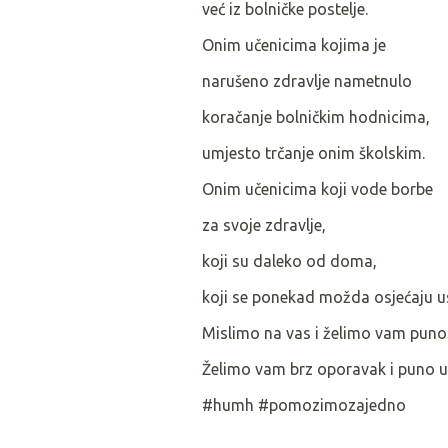
već iz bolničke postelje.
Onim učenicima kojima je
narušeno zdravlje nametnulo
koračanje bolničkim hodnicima,
umjesto trčanje onim školskim.
Onim učenicima koji vode borbe
za svoje zdravlje,
koji su daleko od doma,
koji se ponekad možda osjećaju
Mislimo na vas i želimo vam puno h
Želimo vam brz oporavak i puno us
#humh #pomozimozajedno