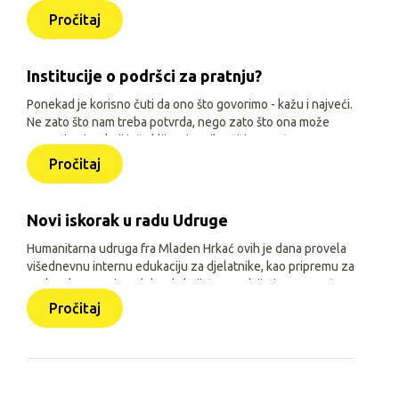
igru, učenje i druženje. Zato je, uz siguran smještaj i
Pročitaj
osnovne životne uvjete, važno djeci omogućiti sadržaje
prilagođene njihovoj dobi, interesima i mogućnostima.
Institucije o podršci za pratnju?
Ponekad je korisno čuti da ono što govorimo - kažu i najveći.
Ne zato što nam treba potvrda, nego zato što ona može
pomoći onima koji još oklijevaju prihvatiti pomoć.
Pročitaj
Novi iskorak u radu Udruge
Humanitarna udruga fra Mladen Hrkać ovih je dana provela
višednevnu internu edukaciju za djelatnike, kao pripremu za
prelazak na novi model rada koji će se odvijati uz pomoć
triju aplikacija: Pomozimo zajedno (javna), HUMH HUB i
Pročitaj
HUMH GO (obje interne).