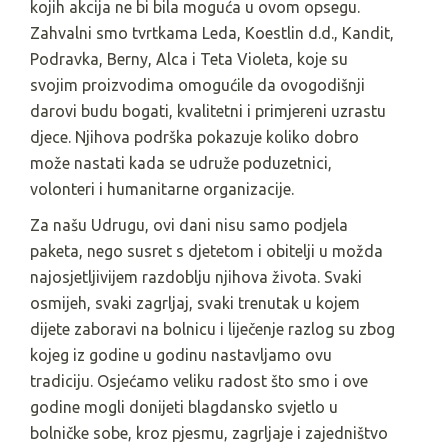
kojih akcija ne bi bila moguća u ovom opsegu.
Zahvalni smo tvrtkama Leda, Koestlin d.d., Kandit,
Podravka, Berny, Alca i Teta Violeta, koje su
svojim proizvodima omogućile da ovogodišnji
darovi budu bogati, kvalitetni i primjereni uzrastu
djece. Njihova podrška pokazuje koliko dobro
može nastati kada se udruže poduzetnici,
volonteri i humanitarne organizacije.
Za našu Udrugu, ovi dani nisu samo podjela
paketa, nego susret s djetetom i obitelji u možda
najosjetljivijem razdoblju njihova života. Svaki
osmijeh, svaki zagrljaj, svaki trenutak u kojem
dijete zaboravi na bolnicu i liječenje razlog su zbog
kojeg iz godine u godinu nastavljamo ovu
tradiciju. Osjećamo veliku radost što smo i ove
godine mogli donijeti blagdansko svjetlo u
bolničke sobe, kroz pjesmu, zagrljaje i zajedništvo