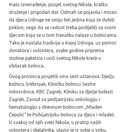
malo iznenađenje, posjet svetog Nikole, kratko
druženje i prigodan dar. Odmah se pojavila i misao
da djeca Udruge ne smiju biti jedina koja će dobiti
poklon, nego da se radost treba podijeliti sa svom
djecom koja se u tom trenutku nalaze u bolnicama.
Tako je nastala tradicija u kojoj Udruga, uz pomoć
donatora i volontera, svake godine priprema
stotine paketića i uoči svetog Nikole kreće u
obilazak bolnica.
Ovog prosinca posjetili smo šest ustanova: Dječju
bolnicu Srebrnjak, Kliničku bolnicu Sestre
milosrdnice, KBC Zagreb, Kliniku za dječje bolesti
Zagreb, Zavod za pedijatrijsku onkologiju i
hematologiju s dnevnom bolnicom „Mladen
Ćepulić“ te Psihijatrijsku bolnicu za djecu i mladež.
U svakoj od njih sveti Nikola, u pratnji naših
volontera i djelatnika, ulazio je iz sobe u sobu,