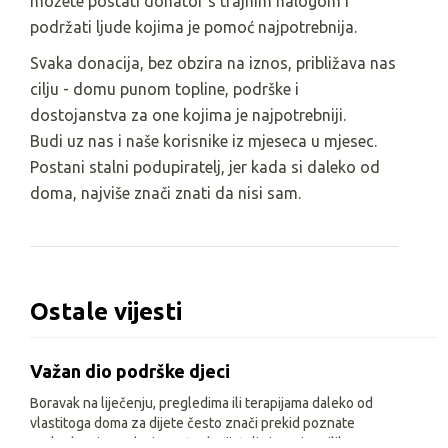
možete postati donator s trajnim nalogom i
podržati ljude kojima je pomoć najpotrebnija.
Svaka donacija, bez obzira na iznos, približava nas
cilju - domu punom topline, podrške i
dostojanstva za one kojima je najpotrebniji.
Budi uz nas i naše korisnike iz mjeseca u mjesec.
Postani stalni podupiratelj, jer kada si daleko od
doma, najviše znači znati da nisi sam.
Ostale vijesti
Važan dio podrške djeci
Boravak na liječenju, pregledima ili terapijama daleko od
vlastitoga doma za dijete često znači prekid poznate
svakodnevice, odvojenost od prijatelja i manje prilika za