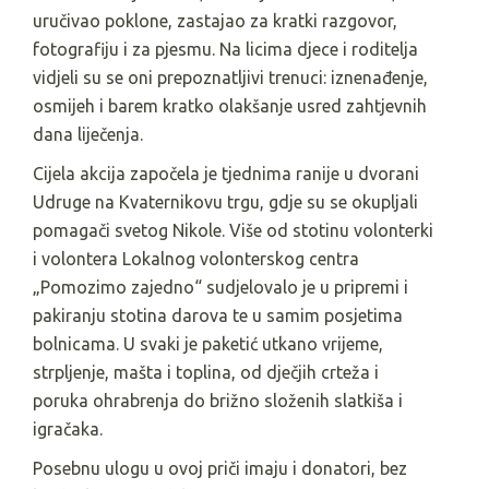
uručivao poklone, zastajao za kratki razgovor,
fotografiju i za pjesmu. Na licima djece i roditelja
vidjeli su se oni prepoznatljivi trenuci: iznenađenje,
osmijeh i barem kratko olakšanje usred zahtjevnih
dana liječenja.
Cijela akcija započela je tjednima ranije u dvorani
Udruge na Kvaternikovu trgu, gdje su se okupljali
pomagači svetog Nikole. Više od stotinu volonterki
i volontera Lokalnog volonterskog centra
„Pomozimo zajedno“ sudjelovalo je u pripremi i
pakiranju stotina darova te u samim posjetima
bolnicama. U svaki je paketić utkano vrijeme,
strpljenje, mašta i toplina, od dječjih crteža i
poruka ohrabrenja do brižno složenih slatkiša i
igračaka.
Posebnu ulogu u ovoj priči imaju i donatori, bez