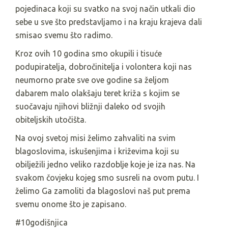
pojedinaca koji su svatko na svoj način utkali dio
sebe u sve što predstavljamo i na kraju krajeva dali
smisao svemu što radimo.
Kroz ovih 10 godina smo okupili i tisuće
podupiratelja, dobročinitelja i volontera koji nas
neumorno prate sve ove godine sa željom
dabarem malo olakšaju teret križa s kojim se
suočavaju njihovi bližnji daleko od svojih
obiteljskih utočišta.
Na ovoj svetoj misi želimo zahvaliti na svim
blagoslovima, iskušenjima i križevima koji su
obilježili jedno veliko razdoblje koje je iza nas. Na
svakom čovjeku kojeg smo susreli na ovom putu. I
želimo Ga zamoliti da blagoslovi naš put prema
svemu onome što je zapisano.
#10godišnjica