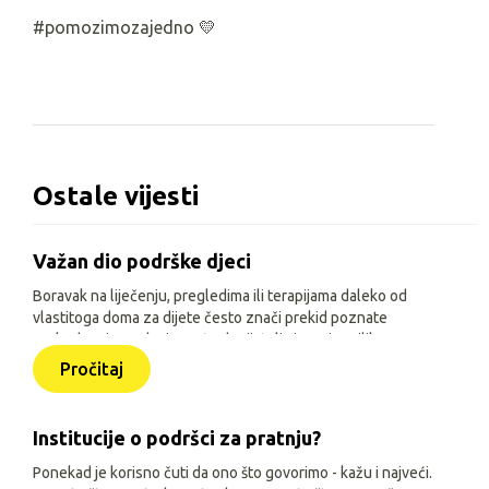
#pomozimozajedno 💛
Ostale vijesti
Važan dio podrške djeci
Boravak na liječenju, pregledima ili terapijama daleko od
vlastitoga doma za dijete često znači prekid poznate
svakodnevice, odvojenost od prijatelja i manje prilika za
igru, učenje i druženje. Zato je, uz siguran smještaj i
Pročitaj
osnovne životne uvjete, važno djeci omogućiti sadržaje
prilagođene njihovoj dobi, interesima i mogućnostima.
Institucije o podršci za pratnju?
Ponekad je korisno čuti da ono što govorimo - kažu i najveći.