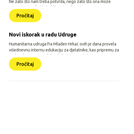
Ne zato što nam treba potvrda, nego zato što ona može
pomoći onima koji još oklijevaju prihvatiti pomoć.
Pročitaj
Novi iskorak u radu Udruge
Humanitarna udruga fra Mladen Hrkać ovih je dana provela
višednevnu internu edukaciju za djelatnike, kao pripremu za
prelazak na novi model rada koji će se odvijati uz pomoć
triju aplikacija: Pomozimo zajedno (javna), HUMH HUB i
Pročitaj
HUMH GO (obje interne).