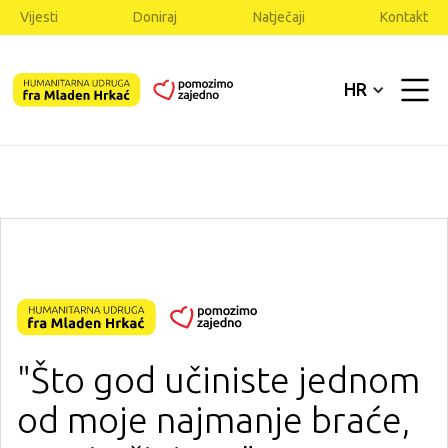
Vijesti
Doniraj
Natječaji
Kontakt
HR
"Što god učiniste jednom
od moje najmanje braće,