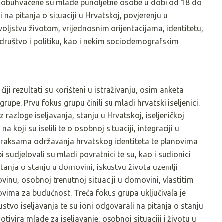
ti obuhvaćene su mlade punoljetne osobe u dobi od 18 do
 na pitanja o situaciji u Hrvatskoj, povjerenju u
ovoljstvu životom, vrijednosnim orijentacijama, identitetu,
u društvo i politiku, kao i nekim sociodemografskim
čiji rezultati su korišteni u istraživanju, osim anketa
rupe. Prvu fokus grupu činili su mladi hrvatski iseljenici.
razloge iseljavanja, stanju u Hrvatskoj, iseljeničkoj
na koji su iselili te o osobnoj situaciji, integraciji u
 o praksama održavanja hrvatskog identiteta te planovima
 sudjelovali su mladi povratnici te su, kao i sudionici
tanja o stanju u domovini, iskustvu života uzemlji
vinu, osobnoj trenutnoj situaciji u domovini, vlastitim
vima za budućnost. Treća fokus grupa uključivala je
stvo iseljavanja te su ioni odgovarali na pitanja o stanju
tivira mlade za iseljavanje, osobnoj situaciji i životu u