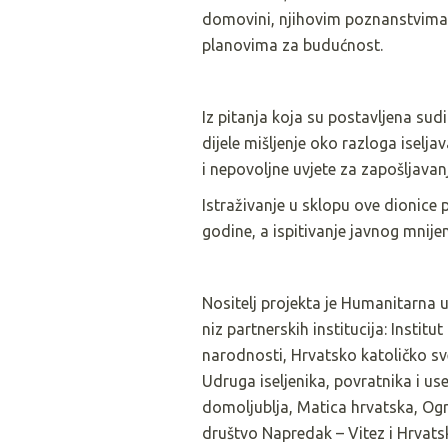
domovini, njihovim poznanstvima 
planovima za budućnost.
Iz pitanja koja su postavljena sud
dijele mišljenje oko razloga iselja
i nepovoljne uvjete za zapošljavan
Istraživanje u sklopu ove dionice 
godine, a ispitivanje javnog mnij
Nositelj projekta je Humanitarna u
niz partnerskih institucija: Institut
narodnosti, Hrvatsko katoličko sveu
Udruga iseljenika, povratnika i u
domoljublja, Matica hrvatska, Ogr
društvo Napredak – Vitez i Hrvat