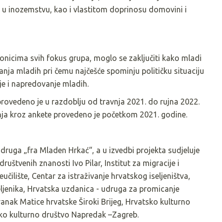
u inozemstvu, kao i vlastitom doprinosu domovini i
ionicima svih fokus grupa, moglo se zaključiti kako mladi
vanja mladih pri čemu najčešće spominju političku situaciju
je i napredovanje mladih.
provedeno je u razdoblju od travnja 2021. do rujna 2022.
enja kroz ankete provedeno je početkom 2021. godine.
druga „fra Mladen Hrkać“, a u izvedbi projekta sudjeluje
 društvenih znanosti Ivo Pilar, Institut za migracije i
čilište, Centar za istraživanje hrvatskog iseljeništva,
seljenika, Hrvatska uzdanica - udruga za promicanje
anak Matice hrvatske Široki Brijeg, Hrvatsko kulturno
sko kulturno društvo Napredak –Zagreb.