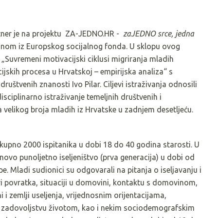
rtner je na projektu ZA-JEDNO.HR -
zaJEDNO srce, jedna
anom iz Europskog socijalnog fonda. U sklopu ovog
 „Suvremeni motivacijski ciklusi migriranja mladih
ijskih procesa u Hrvatskoj – empirijska analiza“ s
društvenih znanosti Ivo Pilar. Ciljevi istraživanja odnosili
disciplinarno istraživanje temeljnih društvenih i
 velikog broja mladih iz Hrvatske u zadnjem desetljeću.
kupno 2000 ispitanika u dobi 18 do 40 godina starosti. U
novo punoljetno iseljeništvo (prva generacija) u dobi od
. Mladi sudionici su odgovarali na pitanja o iseljavanju i
ri povratka, situaciji u domovini, kontaktu s domovinom,
 i zemlji useljenja, vrijednosnim orijentacijama,
ije, zadovoljstvu životom, kao i nekim sociodemografskim