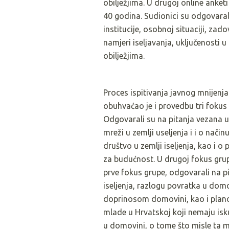
obilježjima. U drugoj online anke
40 godina. Sudionici su odgovarali
institucije, osobnoj situaciji, zad
namjeri iseljavanja, uključenosti 
obilježjima.
Proces ispitivanja javnog mnijenja 
obuhvaćao je i provedbu tri fokus g
Odgovarali su na pitanja vezana uz 
mreži u zemlji useljenja i i o načinu 
društvo u zemlji iseljenja, kao i
za budućnost. U drugoj fokus grupi
prve fokus grupe, odgovarali na pi
iseljenja, razlogu povratka u domo
doprinosom domovini, kao i plano
mlade u Hrvatskoj koji nemaju isku
u domovini, o tome što misle ta mo