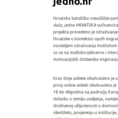
jedno.hr 
Hrvatsko katoličko sveučilište pa
duša, jedna HRVATSKA
sufinancir
projekta provedeno je istraživanje
Hrvatske u kontekstu općih migrac
nositeljem istraživanja Institutom 
su se na multidisciplinarno i inter
motivacijskih čimbenika migriranja
Kroz dvije ankete obuhvaćeno je u
prvoj online anketi obuhvaćeno je 
18 do 40godina na području Europe
dolasku u zemlju useljenja, namje
društvenoj uključenosti u domovini
identitetu, povjerenju u instituc