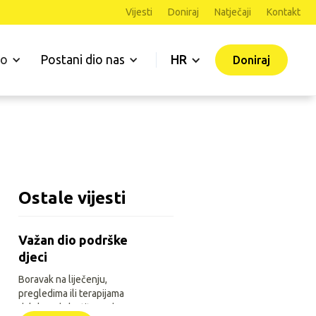
Vijesti
Doniraj
Natječaji
Kontakt
mo
Postani dio nas
HR
Doniraj
Ostale vijesti
Važan dio podrške
djeci
Boravak na liječenju,
pregledima ili terapijama
daleko od vlastitoga doma za