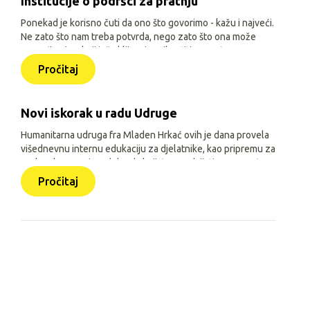
Institucije o podršci za pratnju
Ponekad je korisno čuti da ono što govorimo - kažu i najveći.
Ne zato što nam treba potvrda, nego zato što ona može
pomoći onima koji još oklijevaju prihvatiti pomoć.
Pročitaj
Novi iskorak u radu Udruge
Humanitarna udruga fra Mladen Hrkać ovih je dana provela
višednevnu internu edukaciju za djelatnike, kao pripremu za
prelazak na novi model rada koji će se odvijati uz pomoć
triju aplikacija: Pomozimo zajedno (javna), HUMH HUB i
Pročitaj
HUMH GO (obje interne).