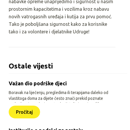
nabavke opreme unaprijedimo i sigurnost u našim
prostornim kapacitetima i vozilima kroz nabavu
novih vatrogasnih uređaja i kutija za prvu pomoć.
Tako je poboljšana sigurnost kako za korisnike
tako i za volontere i djelatnike Udruge!
Ostale vijesti
Važan dio podrške djeci
Boravak na liječenju, pregledima ili terapijama daleko od
vlastitoga doma za dijete često znači prekid poznate
svakodnevice, odvojenost od prijatelja i manje prilika za
igru, učenje i druženje. Zato je, uz siguran smještaj i
Pročitaj
osnovne životne uvjete, važno djeci omogućiti sadržaje
prilagođene njihovoj dobi, interesima i mogućnostima.