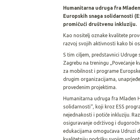
Humanitarna udruga fra Mladen
Europskih snaga solidarnosti (E
promičući društvenu inkluziju.
Kao nositelj oznake kvalitete pro
razvoj svojih aktivnosti kako bi o
S tim ciljem, predstavnici Udruge 
Zagrebu na treningu „Povećanje kva
za mobilnost i programe Europske u
drugim organizacijama, unaprjeđen
provedenim projektima.
Humanitarna udruga fra Mladen Hr
solidarnosti“, koji kroz ESS progr
nejednakosti i potiče inkluziju. Ra
osiguravanje održivog i dugoročn
edukacijama omogućava Udruzi da 
kvalitetniju podršku svojim volont