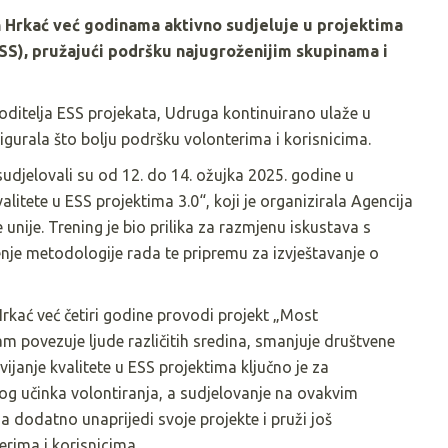
 Hrkać već godinama aktivno sudjeluje u projektima
SS), pružajući podršku najugroženijim skupinama i
voditelja ESS projekata, Udruga kontinuirano ulaže u
sigurala što bolju podršku volonterima i korisnicima.
sudjelovali su od 12. do 14. ožujka 2025. godine u
litete u ESS projektima 3.0“, koji je organizirala Agencija
nije. Trening je bio prilika za razmjenu iskustava s
je metodologije rada te pripremu za izvještavanje o
kać već četiri godine provodi projekt „Most
am povezuje ljude različitih sredina, smanjuje društvene
zvijanje kvalitete u ESS projektima ključno je za
og učinka volontiranja, a sudjelovanje na ovakvim
dodatno unaprijedi svoje projekte i pruži još
erima i korisnicima.