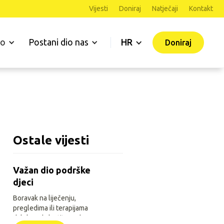
Vijesti
Doniraj
Natječaji
Kontakt
mo
Postani dio nas
HR
Doniraj
Ostale vijesti
Važan dio podrške
djeci
Boravak na liječenju,
pregledima ili terapijama
daleko od vlastitoga doma za