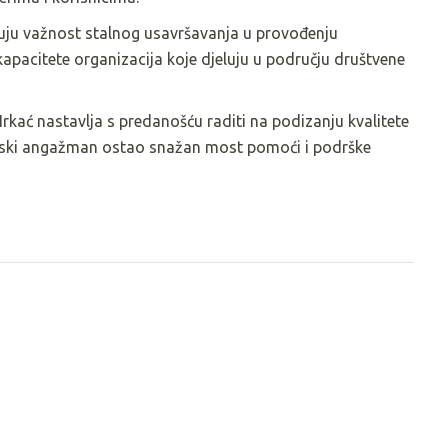
đuju važnost stalnog usavršavanja u provođenju
kapacitete organizacija koje djeluju u području društvene
ać nastavlja s predanošću raditi na podizanju kvalitete
erski angažman ostao snažan most pomoći i podrške