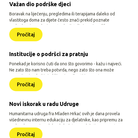
Važan dio podrške djeci
Boravak na liječenju, pregledima ili terapijama daleko od
vlastitoga doma za dijete često znači prekid poznate
svakodnevice, odvojenost od prijatelja i manje prilika za
igru, učenje i druženje. Zato je, uz siguran smještaj i
Pročitaj
osnovne životne uvjete, važno djeci omogućiti sadržaje
prilagođene njihovoj dobi, interesima i mogućnostima.
Institucije o podršci za pratnju
Ponekad je korisno čuti da ono što govorimo - kažu i najveći.
Ne zato što nam treba potvrda, nego zato što ona može
pomoći onima koji još oklijevaju prihvatiti pomoć.
Pročitaj
Novi iskorak u radu Udruge
Humanitarna udruga fra Mladen Hrkać ovih je dana provela
višednevnu internu edukaciju za djelatnike, kao pripremu za
prelazak na novi model rada koji će se odvijati uz pomoć
triju aplikacija: Pomozimo zajedno (javna), HUMH HUB i
Pročitaj