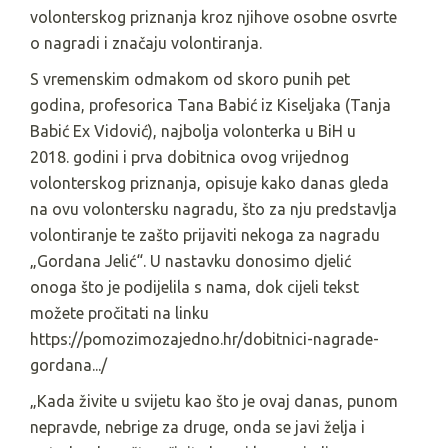
volonterskog priznanja kroz njihove osobne osvrte
o nagradi i značaju volontiranja.
S vremenskim odmakom od skoro punih pet
godina, profesorica Tana Babić iz Kiseljaka (Tanja
Babić Ex Vidović), najbolja volonterka u BiH u
2018. godini i prva dobitnica ovog vrijednog
volonterskog priznanja, opisuje kako danas gleda
na ovu volontersku nagradu, što za nju predstavlja
volontiranje te zašto prijaviti nekoga za nagradu
„Gordana Jelić“. U nastavku donosimo djelić
onoga što je podijelila s nama, dok cijeli tekst
možete pročitati na linku
https://pomozimozajedno.hr/dobitnici-nagrade-
gordana.../
„Kada živite u svijetu kao što je ovaj danas, punom
nepravde, nebrige za druge, onda se javi želja i