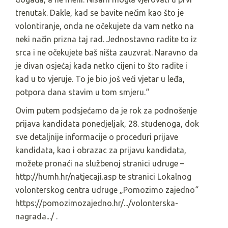
trenutak. Dakle, kad se bavite nečim kao što je
volontiranje, onda ne očekujete da vam netko na
neki način prizna taj rad. Jednostavno radite to iz
srca i ne očekujete baš ništa zauzvrat. Naravno da
je divan osjećaj kada netko cijeni to što radite i
kad u to vjeruje. To je bio još veći vjetar u leđa,
potpora dana stavim u tom smjeru.“
Ovim putem podsjećamo da je rok za podnošenje
prijava kandidata ponedjeljak, 28. studenoga, dok
sve detaljnije informacije o proceduri prijave
kandidata, kao i obrazac za prijavu kandidata,
možete pronaći na službenoj stranici udruge –
http://humh.hr/natjecaji.asp te stranici Lokalnog
volonterskog centra udruge „Pomozimo zajedno“
https://pomozimozajedno.hr/.../volonterska-
nagrada.../ .