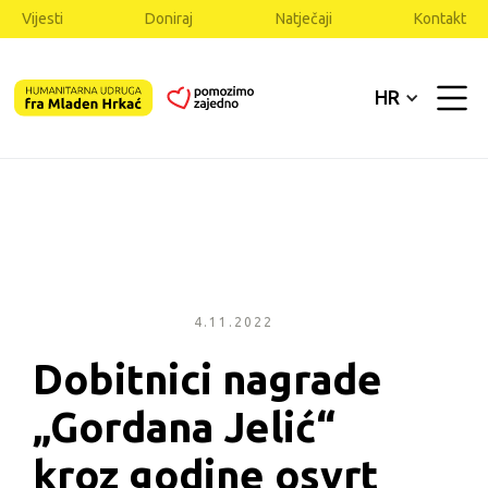
Vijesti
Doniraj
Natječaji
Kontakt
HR
4.11.2022
Dobitnici nagrade 
„Gordana Jelić“ 
kroz godine osvrt 