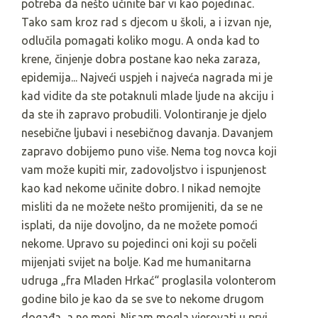
potreba da nešto učinite bar vi kao pojedinac.
Tako sam kroz rad s djecom u školi, a i izvan nje,
odlučila pomagati koliko mogu. A onda kad to
krene, činjenje dobra postane kao neka zaraza,
epidemija... Najveći uspjeh i najveća nagrada mi je
kad vidite da ste potaknuli mlade ljude na akciju i
da ste ih zapravo probudili. Volontiranje je djelo
nesebične ljubavi i nesebičnog davanja. Davanjem
zapravo dobijemo puno više. Nema tog novca koji
vam može kupiti mir, zadovoljstvo i ispunjenost
kao kad nekome učinite dobro. I nikad nemojte
misliti da ne možete nešto promijeniti, da se ne
isplati, da nije dovoljno, da ne možete pomoći
nekome. Upravo su pojedinci oni koji su počeli
mijenjati svijet na bolje. Kad me humanitarna
udruga „fra Mladen Hrkać“ proglasila volonterom
godine bilo je kao da se sve to nekome drugom
događa, a ne meni. Nisam mogla vjerovati u prvi