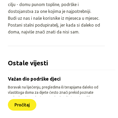
cilju - domu punom topline, podrške i
dostojanstva za one kojima je najpotrebniji.
Budi uz nas i naše korisnike iz mjeseca u mjesec.
Postani stalni podupiratelj, jer kada si daleko od
doma, najviše znači znati da nisi sam.
Ostale vijesti
Važan dio podrške djeci
Boravak na liječenju, pregledima ili terapijama daleko od
vlastitoga doma za dijete često znači prekid poznate
svakodnevice, odvojenost od prijatelja i manje prilika za
igru, učenje i druženje. Zato je, uz siguran smještaj i
Pročitaj
osnovne životne uvjete, važno djeci omogućiti sadržaje
prilagođene njihovoj dobi, interesima i mogućnostima.