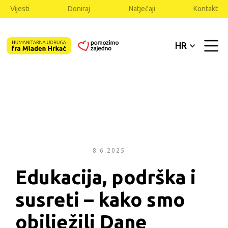
Vijesti
Doniraj
Natječaji
Kontakt
HR
8.6.2025
Edukacija, podrška i 
susreti – kako smo 
obilježili Dane 