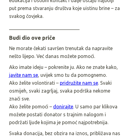
edukacija i osobni kontakt i dalje ostaju najbolji
put prema stvaranju društva koje uistinu brine – za
svakog čovjeka.
_____________________________
Budi dio ove priče
Ne morate čekati savršen trenutak da napravite
nešto lijepo. Već danas možete pomoći.
Ako imate ideju – pokrenite ju. Ako ne znate kako,
javite nam se
, uvijek smo tu da pomognemo.
Ako želite volontirati –
pridružite nam se
. Svaki
osmijeh, svaki zagrljaj, svaka podrška nekome
znači sve.
Ako želite pomoći –
donirajte
. U samo par klikova
možete postati donator s trajnim nalogom i
podržati ljude kojima je pomoć najpotrebnija.
Svaka donacija, bez obzira na iznos, približava nas