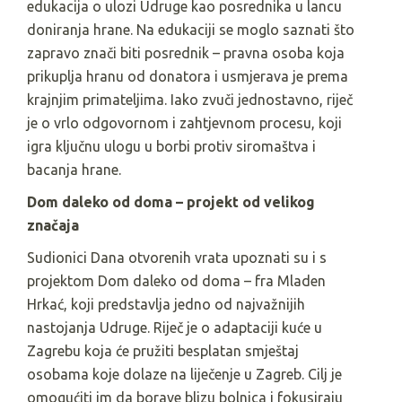
edukacija o ulozi Udruge kao posrednika u lancu
doniranja hrane. Na edukaciji se moglo saznati što
zapravo znači biti posrednik – pravna osoba koja
prikuplja hranu od donatora i usmjerava je prema
krajnjim primateljima. Iako zvuči jednostavno, riječ
je o vrlo odgovornom i zahtjevnom procesu, koji
igra ključnu ulogu u borbi protiv siromaštva i
bacanja hrane.
Dom daleko od doma – projekt od velikog
značaja
Sudionici Dana otvorenih vrata upoznati su i s
projektom Dom daleko od doma – fra Mladen
Hrkać, koji predstavlja jedno od najvažnijih
nastojanja Udruge. Riječ je o adaptaciji kuće u
Zagrebu koja će pružiti besplatan smještaj
osobama koje dolaze na liječenje u Zagreb. Cilj je
omogućiti im da borave blizu bolnica i fokusiraju