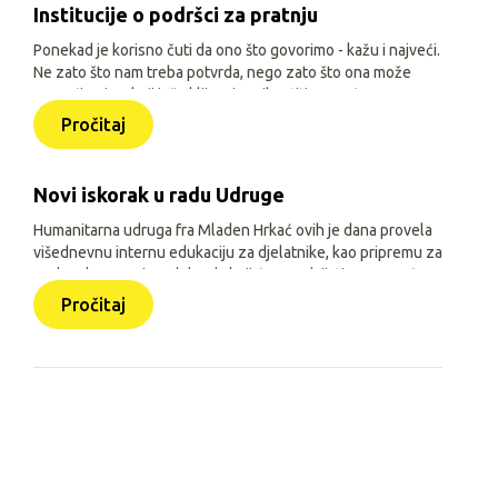
Institucije o podršci za pratnju
Ponekad je korisno čuti da ono što govorimo - kažu i najveći.
Ne zato što nam treba potvrda, nego zato što ona može
pomoći onima koji još oklijevaju prihvatiti pomoć.
Pročitaj
Novi iskorak u radu Udruge
Humanitarna udruga fra Mladen Hrkać ovih je dana provela
višednevnu internu edukaciju za djelatnike, kao pripremu za
prelazak na novi model rada koji će se odvijati uz pomoć
triju aplikacija: Pomozimo zajedno (javna), HUMH HUB i
Pročitaj
HUMH GO (obje interne).