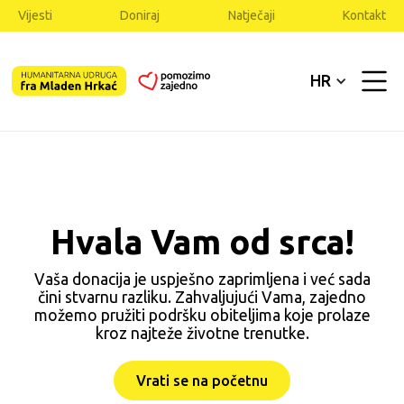
Vijesti
Doniraj
Natječaji
Kontakt
HR
Hvala Vam od srca!
Vaša donacija je uspješno zaprimljena i već sada
čini stvarnu razliku. Zahvaljujući Vama, zajedno
možemo pružiti podršku obiteljima koje prolaze
kroz najteže životne trenutke.
Vrati se na početnu